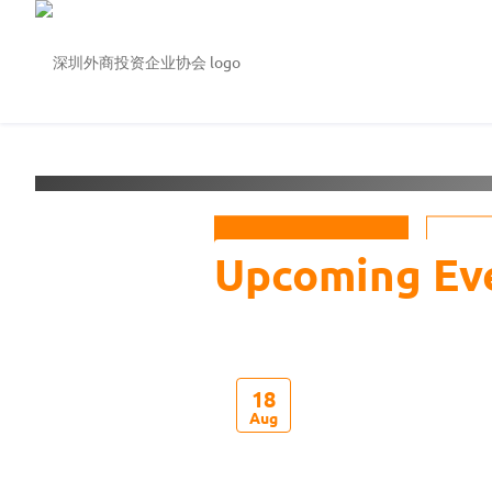
Welcome to
深圳外商投
See Events
18
Aug